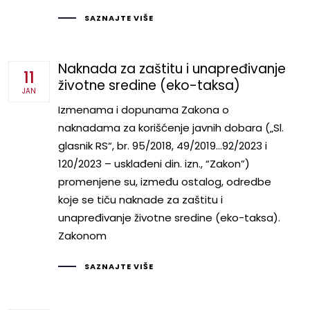
SAZNAJTE VIŠE
Naknada za zaštitu i unapređivanje
11
životne sredine (eko-taksa)
JAN
Izmenama i dopunama Zakona o
naknadama za korišćenje javnih dobara („Sl.
glasnik RS“, br. 95/2018, 49/2019…92/2023 i
120/2023 – usklađeni din. izn., “Zakon”)
promenjene su, između ostalog, odredbe
koje se tiču naknade za zaštitu i
unapređivanje životne sredine (eko-taksa).
Zakonom
SAZNAJTE VIŠE