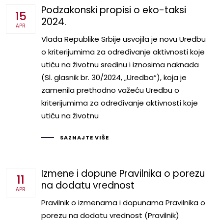
Podzakonski propisi o eko-taksi
15
2024.
APR
Vlada Republike Srbije usvojila je novu Uredbu
o kriterijumima za određivanje aktivnosti koje
utiču na životnu sredinu i iznosima naknada
(Sl. glasnik br. 30/2024, „Uredba“), koja je
zamenila prethodno važeću Uredbu o
kriterijumima za određivanje aktivnosti koje
utiču na životnu
SAZNAJTE VIŠE
Izmene i dopune Pravilnika o porezu
11
na dodatu vrednost
APR
­Pravilnik o izmenama i dopunama Pravilnika o
porezu na dodatu vrednost (Pravilnik)