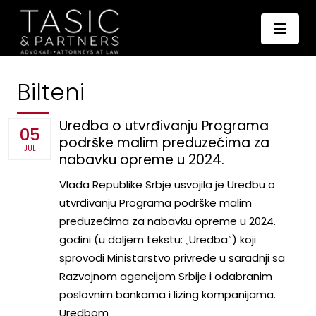
Bilteni
Uredba o utvrđivanju Programa
05
podrške malim preduzećima za
JUL
nabavku opreme u 2024.
Vlada Republike Srbje usvojila je Uredbu o
utvrđivanju Programa podrške malim
preduzećima za nabavku opreme u 2024.
godini (u daljem tekstu: „Uredba“) koji
sprovodi Ministarstvo privrede u saradnji sa
Razvojnom agencijom Srbije i odabranim
poslovnim bankama i lizing kompanijama.
Uredbom