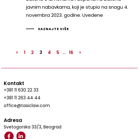
javnim nabavkama, koji je stupio na snagu 4.
novembra 2023. godine. Uvedene
SAZNAJTE VIŠE
…
<
1
2
3
4
5
16
>
Kontakt
+381 11 630 22 33
+381 11 263 44 44
office@tasiclaw.com
Adresa
Svetogorska 33/3, Beograd