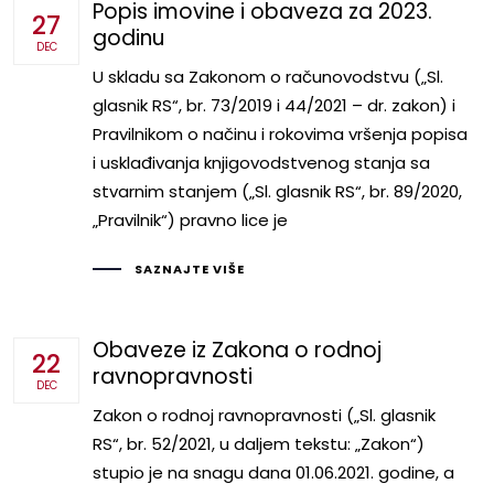
Popis imovine i obaveza za 2023.
27
godinu
DEC
U skladu sa Zakonom o računovodstvu („Sl.
glasnik RS“, br. 73/2019 i 44/2021 – dr. zakon) i
Pravilnikom o načinu i rokovima vršenja popisa
i usklađivanja knjigovodstvenog stanja sa
stvarnim stanjem („Sl. glasnik RS“, br. 89/2020,
„Pravilnik“) pravno lice je
SAZNAJTE VIŠE
Obaveze iz Zakona o rodnoj
22
ravnopravnosti
DEC
Zakon o rodnoj ravnopravnosti („Sl. glasnik
RS“, br. 52/2021, u daljem tekstu: „Zakon“)
stupio je na snagu dana 01.06.2021. godine, a