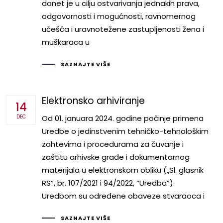
donet je u cilju ostvarivanja jednakih prava,
odgovornosti i mogućnosti, ravnomernog
učešća i uravnotežene zastupljenosti žena i
muškaraca u
SAZNAJTE VIŠE
Elektronsko arhiviranje
14
DEC
Od 01. januara 2024. godine počinje primena
Uredbe o jedinstvenim tehničko-tehnološkim
zahtevima i procedurama za čuvanje i
zaštitu arhivske građe i dokumentarnog
materijala u elektronskom obliku („Sl. glasnik
RS“, br. 107/2021 i 94/2022, “Uredba”).
Uredbom su određene obaveze stvaraoca i
SAZNAJTE VIŠE