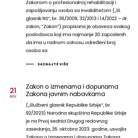
Zakonom o profesionalnoj rehabilitaciji i
zapošljavanju osoba sa invaliditetom („Sl.
glasnik RS“, br. 36/2009, 32/2013 i 14/2022 – dr.
zakon, “Zakon”) propisana je obaveza svakog
poslodavca koji ima najmanje 20 zaposlenih
da ima u radnom odnosu određeni broj
osoba sa
SAZNAJTE VIŠE
Zakon o izmenama i dopunama
21
Zakona javnim nabavkama
NOV
(„Službeni glasnik Republike Srbije“, br.
92/2023) Narodna skupština Republike Srbije
je na Prvoj sednici Drugog redovnog
zasedanja, 26. oktobra 2023. godine, usvojila
Zakona o izmenama i dopunama Zakona