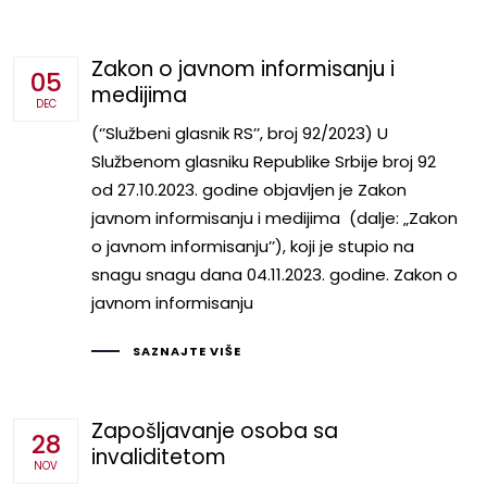
Zakon o javnom informisanju i
05
medijima
DEC
(‘’Službeni glasnik RS’’, broj 92/2023) U
Službenom glasniku Republike Srbije broj 92
od 27.10.2023. godine objavljen je Zakon
javnom informisanju i medijima (dalje: „Zakon
o javnom informisanju’’), koji je stupio na
snagu snagu dana 04.11.2023. godine. Zakon o
javnom informisanju
SAZNAJTE VIŠE
Zapošljavanje osoba sa
28
invaliditetom
NOV