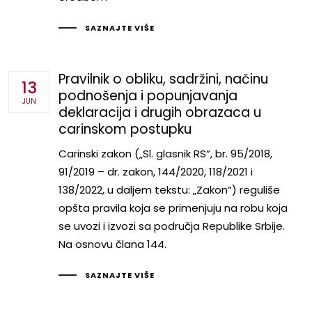
SAZNAJTE VIŠE
Pravilnik o obliku, sadržini, načinu
13
podnošenja i popunjavanja
JUN
deklaracija i drugih obrazaca u
carinskom postupku
Carinski zakon („Sl. glasnik RS“, br. 95/2018,
91/2019 – dr. zakon, 144/2020, 118/2021 i
138/2022, u daljem tekstu: „Zakon“) reguliše
opšta pravila koja se primenjuju na robu koja
se uvozi i izvozi sa područja Republike Srbije.
Na osnovu člana 144.
SAZNAJTE VIŠE