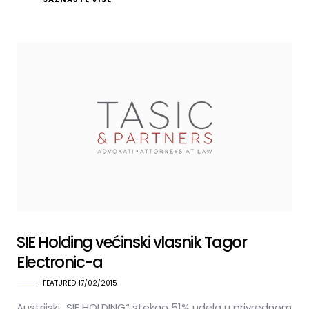
SIE Holding većinski vlasnik Tagor
Electronic-a
FEATURED
17/02/2015
Austrijski „SIE HOLDING“ stekao 51% udela u privrednom