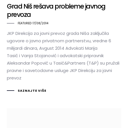
Grad Niš rešava probleme javnog
prevoza
FEATURED
17/08/2014
JKP Direkcija za javni prevoz grada Niša zaključila
ugovore o javno privatnom partnerstvu, vredne 6
milijardi dinara, Avgust 2014 Advokati Marija
Tasić i Vanja Stojanović i advokatski pripravnik
Aleksandar Popović u Tasić&Partners (T&P) su pružali
pravne i savetodavne usluge JKP Direkciju za javni
prevoz
SAZNAJTE VIŠE