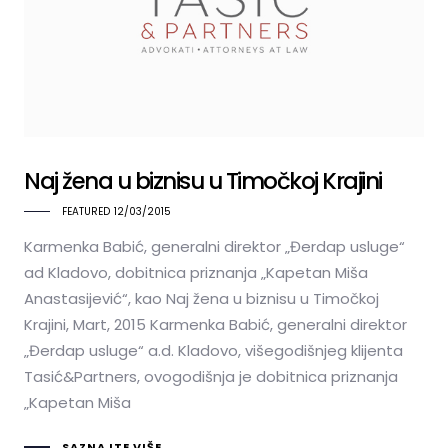
Naj žena u biznisu u Timočkoj Krajini
FEATURED
12/03/2015
Karmenka Babić, generalni direktor „Đerdap usluge“
ad Kladovo, dobitnica priznanja „Kapetan Miša
Anastasijević“, kao Naj žena u biznisu u Timočkoj
Krajini, Mart, 2015 Karmenka Babić, generalni direktor
„Đerdap usluge“ a.d. Kladovo, višegodišnjeg klijenta
Tasić&Partners, ovogodišnja je dobitnica priznanja
„Kapetan Miša
SAZNAJTE VIŠE