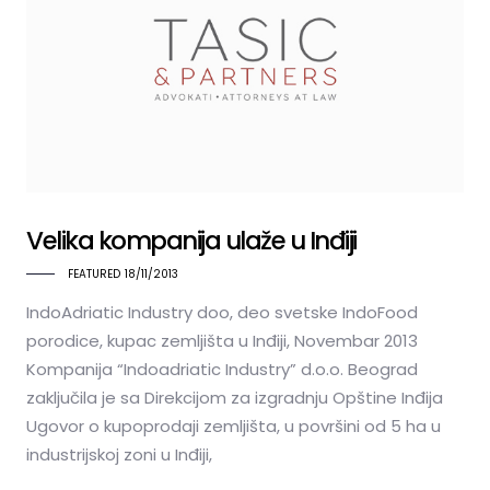
Velika kompanija ulaže u Inđiji
FEATURED
18/11/2013
IndoAdriatic Industry doo, deo svetske IndoFood
porodice, kupac zemljišta u Inđiji, Novembar 2013
Kompanija “Indoadriatic Industry” d.o.o. Beograd
zaključila je sa Direkcijom za izgradnju Opštine Inđija
Ugovor o kupoprodaji zemljišta, u površini od 5 ha u
industrijskoj zoni u Inđiji,