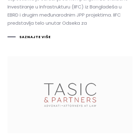
Investiranje u Infrastrukturu (IIFC) iz Bangladeša u
EBRD i drugim međunarodnim JPP projektima. IIFC
predstavlja telo unutar Odseka za
SAZNAJTE VIŠE