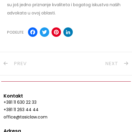
su još jedno priznanje kvaliteta i bogatog iskustva naših
advokata u ovoj oblasti.
Facebook
Twitter
Pinterest
LinkedIn
PODELITE
PREV
NEXT
Kontakt
+381 11 630 22 33
+381 11 263 44 44
office@tasiclaw.com
Adresa