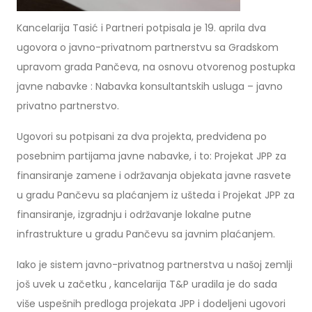
Kancelarija Tasić i Partneri potpisala je 19. aprila dva
ugovora o javno-privatnom partnerstvu sa Gradskom
upravom grada Pančeva, na osnovu otvorenog postupka
javne nabavke : Nabavka konsultantskih usluga – javno
privatno partnerstvo.
Ugovori su potpisani za dva projekta, predviđena po
posebnim partijama javne nabavke, i to: Projekat JPP za
finansiranje zamene i održavanja objekata javne rasvete
u gradu Pančevu sa plaćanjem iz ušteda i Projekat JPP za
finansiranje, izgradnju i održavanje lokalne putne
infrastrukture u gradu Pančevu sa javnim plaćanjem.
Iako je sistem javno-privatnog partnerstva u našoj zemlji
još uvek u začetku , kancelarija T&P uradila je do sada
više uspešnih predloga projekata JPP i dodeljeni ugovori