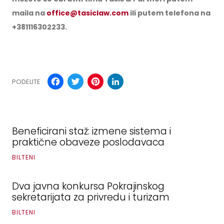
maila na
office@tasiclaw.com
ili putem telefona na
+381116302233.
Facebook
Twitter
Pinterest
LinkedIn
PODELITE
Beneficirani staž: izmene sistema i
praktične obaveze poslodavaca
BILTENI
Dva javna konkursa Pokrajinskog
sekretarijata za privredu i turizam
BILTENI