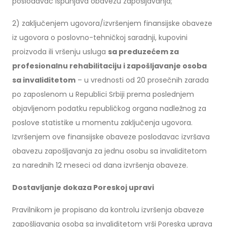
poslodavac ispunjava obavezu zapošljavanja;
2) zaključenjem ugovora/izvršenjem finansijske obaveze
iz ugovora o poslovno-tehničkoj saradnji, kupovini
proizvoda ili vršenju usluga
sa preduzećem za
profesionalnu rehabilitaciju i zapošljavanje osoba
sa invaliditetom
– u vrednosti od 20 prosečnih zarada
po zaposlenom u Republici Srbiji prema poslednjem
objavljenom podatku republičkog organa nadležnog za
poslove statistike u momentu zaključenja ugovora.
Izvršenjem ove finansijske obaveze poslodavac izvršava
obavezu zapošljavanja za jednu osobu sa invaliditetom
za narednih 12 meseci od dana izvršenja obaveze.
Dostavljanje dokaza Poreskoj upravi
Pravilnikom je propisano da kontrolu izvršenja obaveze
zapošljavanja osoba sa invaliditetom vrši Poreska uprava