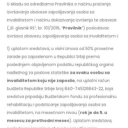
U skladu sa odredbama Pravilnika o načinu praćenja
izvršavanja obaveze zapošljavanja osoba sa
invaliditetom i načinu dokazivanja izvršenja te obaveze
(„Sl. glasnik RS“, br. 101/2016, “
Pravilnik
”) poslodavac
izvršava obavezu zapošljavanja osoba sa invaliditetom i:
1) uplatom sredstava, u visini iznosa od 50% prosečne
zarade po zaposlenom u Republici Srbiji prema
poslednjem objavljenom podatku republičkog organa
nadležnog za poslove statistike
za svaku osobu sa
invaliditetom koju nije zaposlio
, na uplatni račun
budžeta Republike Srbije broj 840-745126843-22, koja
sredstva pripadaju Budžetskom fondu za profesionalnu
rehabilitaciju i podsticanje zapošljavanja osoba sa
invaliditetom, na mesečnom nivou (
rok je do 5. u
mesecu za prethodni mesec
). Uplatom sredstava,