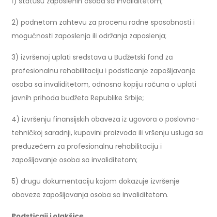
1) statusu zaposlenih osoba sa invaliditetom;
2) podnetom zahtevu za procenu radne sposobnosti i
mogućnosti zaposlenja ili održanja zaposlenja;
3) izvršenoj uplati sredstava u Budžetski fond za
profesionalnu rehabilitaciju i podsticanje zapošljavanje
osoba sa invaliditetom, odnosno kopiju računa o uplati
javnih prihoda budžeta Republike Srbije;
4) izvršenju finansijskih obaveza iz ugovora o poslovno-
tehničkoj saradnji, kupovini proizvoda ili vršenju usluga sa
preduzećem za profesionalnu rehabilitaciju i
zapošljavanje osoba sa invaliditetom;
5) drugu dokumentaciju kojom dokazuje izvršenje
obaveze zapošljavanja osoba sa invaliditetom.
Podsticaji i olakšice