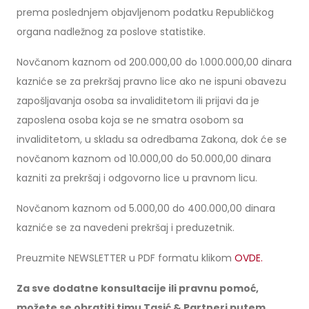
prema poslednjem objavljenom podatku Republičkog
organa nadležnog za poslove statistike.
Novčanom kaznom od 200.000,00 do 1.000.000,00 dinara
kazniće se za prekršaj pravno lice ako ne ispuni obavezu
zapošljavanja osoba sa invaliditetom ili prijavi da je
zaposlena osoba koja se ne smatra osobom sa
invaliditetom, u skladu sa odredbama Zakona, dok će se
novčanom kaznom od 10.000,00 do 50.000,00 dinara
kazniti za prekršaj i odgovorno lice u pravnom licu.
Novčanom kaznom od 5.000,00 do 400.000,00 dinara
kazniće se za navedeni prekršaj i preduzetnik.
Preuzmite NEWSLETTER u PDF formatu klikom
OVDE.
Za sve dodatne konsultacije ili pravnu pomoć,
možete se obratiti timu Tasić & Partneri putem