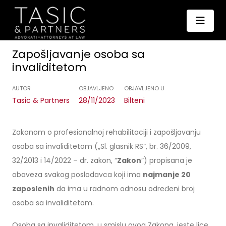
Zapošljavanje osoba sa
invaliditetom
AUTOR
OBJAVLJENO
OBJAVLJENO U
Tasic & Partners
28/11/2023
Bilteni
Zakonom o profesionalnoj rehabilitaciji i zapošljavanju
osoba sa invaliditetom („Sl. glasnik RS“, br. 36/2009,
32/2013 i 14/2022 – dr. zakon, “
Zakon
”) propisana je
obaveza svakog poslodavca koji ima
najmanje 20
zaposlenih
da ima u radnom odnosu određeni broj
osoba sa invaliditetom.
Osoba sa invaliditetom, u smislu ovog Zakona, jeste lice