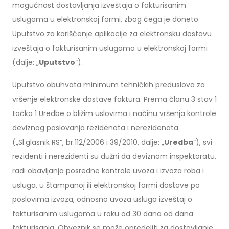
mogućnost dostavljanja izveštaja o fakturisanim
uslugama u elektronskoj formi, zbog čega je doneto
Uputstvo za korišćenje aplikacije za elektronsku dostavu
izveštaja o fakturisanim uslugama u elektronskoj formi
(dalje: „
Uputstvo
“).
Uputstvo obuhvata minimum tehničkih preduslova za
vršenje elektronske dostave faktura. Prema članu 3 stav 1
tačka 1 Uredbe o bližim uslovima i načinu vršenja kontrole
deviznog poslovanja rezidenata i nerezidenata
(„Sl.glasnik RS“, br.112/2006 i 39/2010, dalje: „
Uredba
“), svi
rezidenti i nerezidenti su dužni da deviznom inspektoratu,
radi obavljanja posredne kontrole uvoza i izvoza roba i
usluga, u štampanoj ili elektronskoj formi dostave po
poslovima izvoza, odnosno uvoza usluga izveštaj o
fakturisanim uslugama u roku od 30 dana od dana
fakturisanja. Obveznik se može opredeliti za dostavljanje