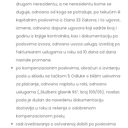
drugom nerezidentu, a ne nerezidentu kome se
duguje, odnosno od koga se potražuje, po tekućim ili
kapitalnim poslovima iz člana 33 Zakona, i to ugovor,
izmene, odnosno dopune ugovora koji sadrže broj i
godinu iz knjige kontrolnika, kao i dokumentaciju po
poslovima izvoza, odnosno uvoza usluga, izveštaj po
fakturisanim uslugama u roku od 10 dana od dana
nastale promene;
po kompenzacionim poslovima, obračun o izvršenju
posla u skladu sa tačkom 5 Odluke o bližim uslovima
za plaćanje, odnosno naplatu u robi, odnosno
uslugama („Službeni glasnik RS“, broj 109/05), nosilac
posla je dužan da navedenu dokumentaciju
dostavlja u roku iz rešenja o odobrenom
kompenzacionom poslu;
radi izveštavanja o ostvarenoj dobiti po poslovima