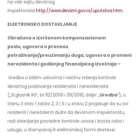
na veb sajtu deviznog
inspektorata
http://www.devizni.gov.rs/uputstva.htm
.
ELEKTRONSKO DOSTAVLJANJE
Obračuna o izvršenom kompenzacionom
poslu,
ugovora o prenosu
potraživanja/preuzimanju duga, ugovora o promeni
nerezidenta i godišnjeg finansijskog izveštaja –
Uredba o bližim uslovima i načinu vršenja kontrole
deviznog poslovanja rezidenata i nerezidenata
(„Sl.glasnik RS“, br.112/2006 i 39/2010, dalje: „
Uredba
“), u
članu 3 stav 1 tačka 2, 3 i 5 i u stavu 2 propisuje da su svi
rezidenti i nerezidenti dužni da deviznom inspektoratu,
radi obavljanja posredne kontrole uvoza i izvoza roba i
usluga, u štampanoj ili elektronskoj formi dostave: