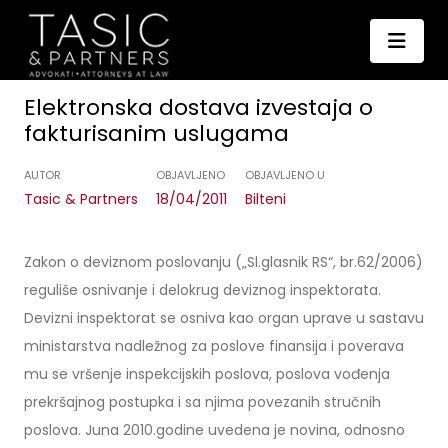
Elektronska dostava izvestaja o
fakturisanim uslugama
AUTOR
OBJAVLJENO
OBJAVLJENO U
Tasic & Partners
18/04/2011
Bilteni
Zakon o deviznom poslovanju („Sl.glasnik RS“, br.62/2006)
reguliše osnivanje i delokrug deviznog inspektorata.
Devizni inspektorat se osniva kao organ uprave u sastavu
ministarstva nadležnog za poslove finansija i poverava
mu se vršenje inspekcijskih poslova, poslova vođenja
prekršajnog postupka i sa njima povezanih stručnih
poslova. Juna 2010.godine uvedena je novina, odnosno