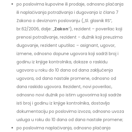
po poslovima kupovine ili prodaje, odnosno plaćanja
ili naplaćivanja potraživanja i dugovanja iz člana 7
Zakona o deviznom poslovanju („Sl. glasnik RS“,
br.62/2006, dalje: „
Zakon
“), rezident – poverilac koji
prenosi potraživanje, rezident – dužnik koji preuzima
dugovanje, rezident uputilac – asignant, ugovor,
izmene, odnosno dopune ugovora koji sadrži broj i
godinu iz knjige kontrolnika, dokaze o raskidu
ugovora u roku do 10 dana od dana zaključenja
ugovora, od dana nastale promene, odnosno od
dana raskida ugovora. Rezident, novi poverilac,
odnosno novi dužnik po istim ugovorima koji sadrže
isti broj i godinu iz knjige kontrolnika, dostavlja
dokumentaciju po poslovima izvoza, odnosno uvoza
usluga u roku do 10 dana od dana nastale promene;
po poslovima naplaćivanja, odnosno plaćanja