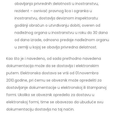
obavljanja privrednih delatnosti u inostranstvu,
rezident – osnivač pravnog lica i ogranka u
inostranstvu, dostavlja deviznom inspektoratu
godišnji obračun o utvrđivanju dobiti, overen od
nadležnog organa u inostranstvu u roku do 30 dana
od dana izrade, odnosno predaje nadležnom organu
u zemlji u kojoj se obavlja privredna delatnost.
Kao što je i navedeno, od sada prethodno navedena
dokumentacija može da se dostavlja i elektronskim
putem. Elektronska dostava se vrši od 01.novembra
2010.godine, pri čemu se obveznik može opredeliti za
dostavljanje dokumentacije u elektronskoj ili štampanoj
formi. Ukoliko se obveznik opredelio za dostavu u
elektronskoj formi, time se obavezao da ubuduće svu
dokumentaciju dostavlja na taj način.