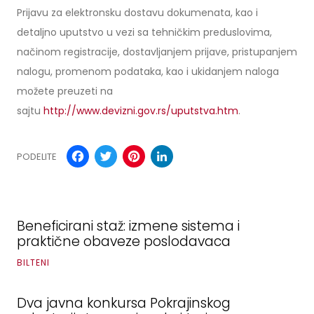
Prijavu za elektronsku dostavu dokumenata, kao i
detaljno uputstvo u vezi sa tehničkim preduslovima,
načinom registracije, dostavljanjem prijave, pristupanjem
nalogu, promenom podataka, kao i ukidanjem naloga
možete preuzeti na
sajtu
http://www.devizni.gov.rs/uputstva.htm
.
Facebook
Twitter
Pinterest
LinkedIn
PODELITE
Beneficirani staž: izmene sistema i
praktične obaveze poslodavaca
BILTENI
Dva javna konkursa Pokrajinskog