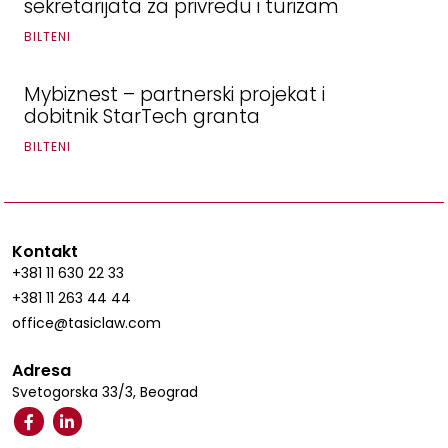
sekretarijata za privredu i turizam
BILTENI
Mybiznest – partnerski projekat i
dobitnik StarTech granta
BILTENI
Kontakt
+381 11 630 22 33
+381 11 263 44 44
office@tasiclaw.com
Adresa
Svetogorska 33/3, Beograd