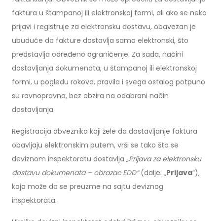
faktura u štampanoj ili elektronskoj formi, ali ako se neko
prijavi i registruje za elektronsku dostavu, obavezan je
ubuduće da fakture dostavlja samo elektronski, što
predstavlja određeno ograničenje. Za sada, načini
dostavljanja dokumenata, u štampanoj ili elektronskoj
formi, u pogledu rokova, pravila i svega ostalog potpuno
su ravnopravna, bez obzira na odabrani način
dostavljanja.
Registracija obveznika koji žele da dostavljanje faktura
obavljaju elektronskim putem, vrši se tako što se
deviznom inspektoratu dostavlja
„Prijava za elektronsku
dostavu dokumenata – obrazac EDD“
(dalje: „
Prijava
“),
koja može da se preuzme na sajtu deviznog
inspektorata.