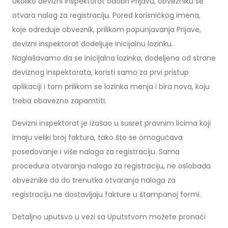
Ukoliko devizni inspektorat odobri Prijavu, obvezniku se
otvara nalog za registraciju. Pored korisničkog imena,
koje određuje obveznik, prilikom popunjavanja Prijave,
devizni inspektorat dodeljuje inicijalnu lozinku.
Naglašavamo da se inicijalna lozinka, dodeljena od strane
deviznog inspektorata, koristi samo za prvi pristup
aplikaciji i tom prilikom se lozinka menja i bira nova, koju
treba obavezno zapamtiti.
Devizni inspektorat je izašao u susret pravnim licima koji
imaju veliki broj faktura, tako što se omogućava
posedovanje i više naloga za registraciju. Sama
procedura otvaranja naloga za registraciju, ne oslobađa
obveznike da do trenutka otvaranja naloga za
registraciju ne dostavljaju fakture u štampanoj formi.
Detaljno uputsvo u vezi sa Uputstvom možete pronaći