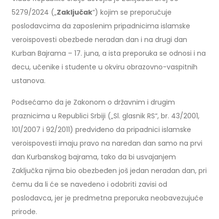
5279/2024 („
Zaključak
“) kojim se preporučuje
poslodavcima da zaposlenim pripadnicima islamske
veroispovesti obezbede neradan dan i na drugi dan
Kurban Bajrama – 17. juna, a ista preporuka se odnosi i na
decu, učenike i studente u okviru obrazovno-vaspitnih
ustanova.
Podsećamo da je Zakonom o državnim i drugim
praznicima u Republici Srbiji („Sl. glasnik RS“, br. 43/2001,
101/2007 i 92/2011) predviđeno da pripadnici islamske
veroispovesti imaju pravo na naredan dan samo na prvi
dan Kurbanskog bajrama, tako da bi usvajanjem
Zaključka njima bio obezbeđen još jedan neradan dan, pri
čemu da li će se navedeno i odobriti zavisi od
poslodavca, jer je predmetna preporuka neobavezujuće
prirode.