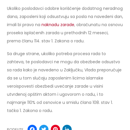
Ukoliko poslodavci odobre korišćenje dodatnog neradnog
dana, zaposleni koji odsustvuju sa posla na navedeni dan,
imali bi pravo na
naknadu zarade
, obračunatu na osnovu
proseka isplaćenih zarada u prethodnih 12 meseci,
prema članu 114. stav 1. Zakona o radu.
Sa druge strane, ukoliko potreba procesa rada to
zahteva, te poslodavci ne mogu da obezbede odsustvo
sa rada kako je navedeno u Zaključku, Vlada preporučuje
da se u tom slučaju zaposlenim licima islamske
veroispovesti obezbedi uvećanje zarade u visini
utvrđenoj opštim aktom i ugovorom o radu, i to
najmanje 110% od osnovice u smislu člana 108. stav 1.
tačka 1. Zakona o radu.
Facebook
Twitter
Pinterest
LinkedIn
PODELITE