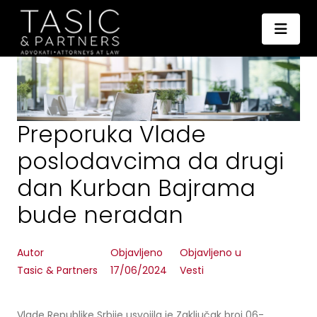
Preporuka Vlade
poslodavcima da drugi
dan Kurban Bajrama
bude neradan
Autor
Objavljeno
Objavljeno u
Tasic & Partners
17/06/2024
Vesti
Vlade Republike Srbije usvojila je Zaključak broj 06-