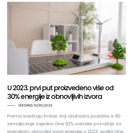
U 2023. prvi put proizvedeno više od
30% energije iz obnovljivih izvora
FEATURED
10/05/2024
Prema izveštaju Ember, koji obuhvata podatke iz 80
zemalja koje zajedno čine 92% svetske potražnje za
energijom, obnovljivi izvori energije u 2023. godini čine