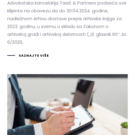
Advokatska kancelarija Tasić & Partners podseća sve
klijente na obavezu da do 30.04.2024. godine,
nadležnom Arhivu dostave prepis arhivske knjige za
2023. godinu, u svemu u skladu sa Zakonom o
arhivskoj građi i arhivskoj delatnosti („Sl. glasnik RS“, br.
6/2020,
SAZNAJTE VIŠE