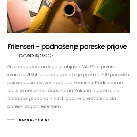
Frilenseri – podnošenje poreske prijave
FEATURED
15/05/2024
Prema podacima koje je objavio NALED, u prvom
kvartalu 2024. godine podneto je preko 2.700 poreskih
prijava posredstvom portala Frilenseri. Podsećamo
da je izmenama i dopunama Zakona o porezu na
dohodak građana iz 2021. godine predviđeno da
poreski organ rešenjem
SAZNAJTE VIŠE