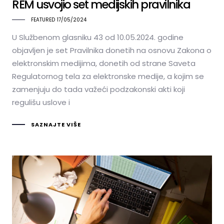
REM usvojio set medijskih pravilnika
FEATURED
17/05/2024
U Službenom glasniku 43 od 10.05.2024. godine
objavljen je set Pravilnika donetih na osnovu Zakona o
elektronskim medijima, donetih od strane Saveta
Regulatornog tela za elektronske medije, a kojim se
zamenjuju do tada važeći podzakonski akti koji
regulišu uslove i
SAZNAJTE VIŠE