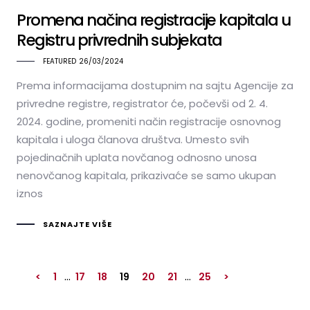
Promena načina registracije kapitala u
Registru privrednih subjekata
FEATURED
26/03/2024
Prema informacijama dostupnim na sajtu Agencije za
privredne registre, registrator će, počevši od 2. 4.
2024. godine, promeniti način registracije osnovnog
kapitala i uloga članova društva. Umesto svih
pojedinačnih uplata novčanog odnosno unosa
nenovčanog kapitala, prikazivaće se samo ukupan
iznos
SAZNAJTE VIŠE
…
…
<
1
17
18
19
20
21
25
>