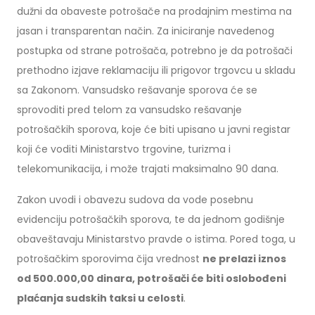
dužni da obaveste potrošače na prodajnim mestima na
jasan i transparentan način. Za iniciranje navedenog
postupka od strane potrošača, potrebno je da potrošači
prethodno izjave reklamaciju ili prigovor trgovcu u skladu
sa Zakonom. Vansudsko rešavanje sporova će se
sprovoditi pred telom za vansudsko rešavanje
potrošačkih sporova, koje će biti upisano u javni registar
koji će voditi Ministarstvo trgovine, turizma i
telekomunikacija, i može trajati maksimalno 90 dana.
Zakon uvodi i obavezu sudova da vode posebnu
evidenciju potrošačkih sporova, te da jednom godišnje
obaveštavaju Ministarstvo pravde o istima. Pored toga, u
potrošačkim sporovima čija vrednost
ne prelazi iznos
od 500.000,00 dinara, potrošači će biti oslobođeni
plaćanja sudskih taksi u celosti
.