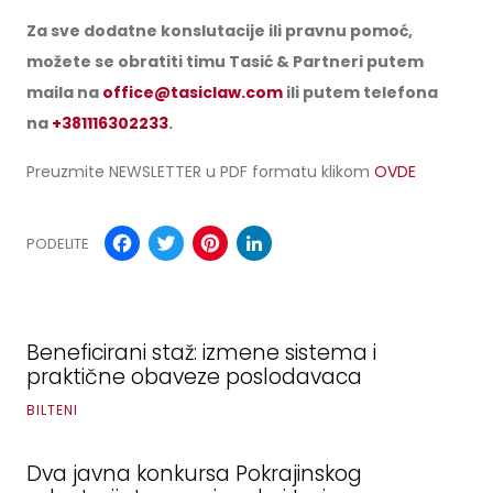
Za sve dodatne konslutacije ili pravnu pomoć,
možete se obratiti timu Tasić & Partneri putem
maila na
office
@tasiclaw.com
ili putem telefona
na
+381116302233
.
Preuzmite NEWSLETTER u PDF formatu klikom
OVDE
Facebook
Twitter
Pinterest
LinkedIn
PODELITE
Beneficirani staž: izmene sistema i
praktične obaveze poslodavaca
BILTENI
Dva javna konkursa Pokrajinskog