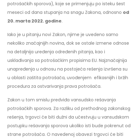
potrošačkih sporova), koje se primenjuju po isteku šest
meseci od dana stupanja na snagu Zakona, odnosno
od
20. marta 2022. godine
.
Iako je u pitanju novi Zakon, njime je uvedeno samo
nekoliko značajnijih novina, dok se ostale izmene odnose
na detaljnija uređenja određenih pitanja, kao i
usklađivanja sa potrošačkim propisima EU. Najznačajnija
unapređenja u odnosu na postojeća rešenja izvršena su
u oblasti zaštita potrošača, uvođenjem efikasnijih i bržih
procedura za ostvarivanja prava potrošača.
Zakon u tom smislu predviđa vansudsko rešavanja
potrošačkih sporova. Za razliku od prethodnog zakonskog
rešenja, trgovci će biti dužni da učestvuju u vansudskom
postupku rešavanja sporova ukoliko isti bude pokrenut od
strane potrošača. O navedenoj obavezi trgovci će biti