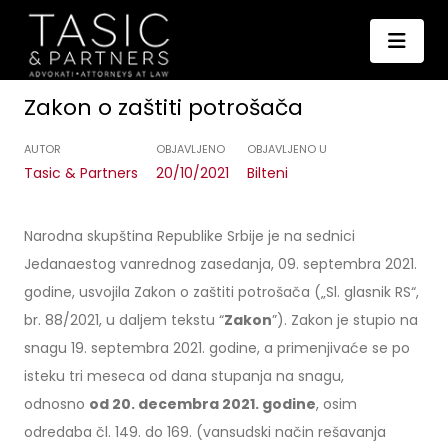
Zakon o zaštiti potrošača
AUTOR
OBJAVLJENO
OBJAVLJENO U
Tasic & Partners
20/10/2021
Bilteni
Narodna skupština Republike Srbije je na sednici
Jedanaestog vanrednog zasedanja, 09. septembra 2021.
godine, usvojila Zakon o zaštiti potrošača („Sl. glasnik RS“,
br. 88/2021, u daljem tekstu “
Zakon
”). Zakon je stupio na
snagu 19. septembra 2021. godine, a primenjivaće se po
isteku tri meseca od dana stupanja na snagu,
odnosno
od 20. decembra 2021. godine
, osim
odredaba čl. 149. do 169. (vansudski način rešavanja