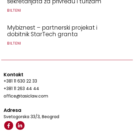
sekretarijata za privredu i turizam
BILTENI
Mybiznest – partnerski projekat i
dobitnik StarTech granta
BILTENI
Kontakt
+381 11 630 22 33
+381 11 263 44 44
office@tasiclaw.com
Adresa
Svetogorska 33/3, Beograd