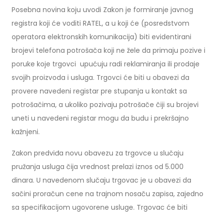
Posebna novina koju uvodi Zakon je formiranje javnog
registra koji će voditi RATEL, a u koji će (posredstvom
operatora elektronskih komunikacija) biti evidentirani
brojevi telefona potrošača koji ne žele da primaju pozive i
poruke koje trgovci upućuju radi reklamiranja ili prodaje
svojih proizvoda i usluga. Trgovci će biti u obavezi da
provere navedeni registar pre stupanja u kontakt sa
potrošačima, a ukoliko pozivaju potrošače čiji su brojevi
uneti u navedeni registar mogu da budu i prekršajno
kažnjeni.
Zakon predviđa novu obavezu za trgovce u slučaju
pružanja usluga čija vrednost prelazi iznos od 5.000
dinara. U navedenom slučaju trgovac je u obavezi da
sačini proračun cene na trajnom nosaču zapisa, zajedno
sa specifikacijom ugovorene usluge. Trgovac će biti