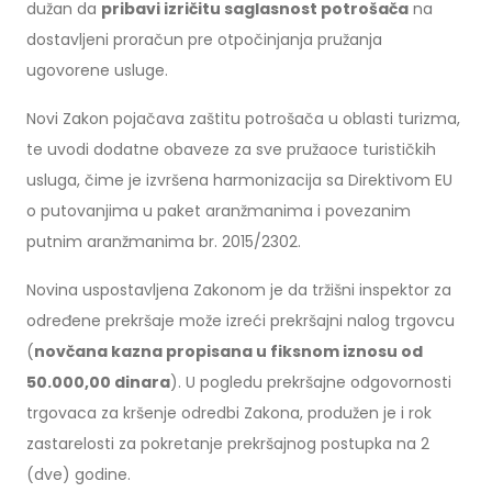
dužan da
pribavi izričitu saglasnost potrošača
na
dostavljeni proračun pre otpočinjanja pružanja
ugovorene usluge.
Novi Zakon pojačava zaštitu potrošača u oblasti turizma,
te uvodi dodatne obaveze za sve pružaoce turističkih
usluga, čime je izvršena harmonizacija sa Direktivom EU
o putovanjima u paket aranžmanima i povezanim
putnim aranžmanima br. 2015/2302.
Novina uspostavljena Zakonom je da tržišni inspektor za
određene prekršaje može izreći prekršajni nalog trgovcu
(
novčana kazna propisana u fiksnom iznosu od
50.000,00 dinara
). U pogledu prekršajne odgovornosti
trgovaca za kršenje odredbi Zakona, produžen je i rok
zastarelosti za pokretanje prekršajnog postupka na 2
(dve) godine.