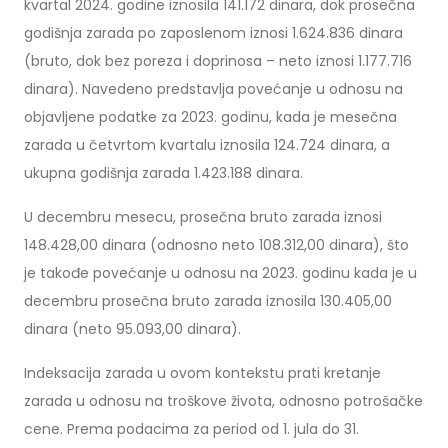
kvartal 2024. godine iznosila 141.172 dinara, dok prosečna
godišnja zarada po zaposlenom iznosi 1.624.836 dinara
(bruto, dok bez poreza i doprinosa – neto iznosi 1.177.716
dinara). Navedeno predstavlja povećanje u odnosu na
objavljene podatke za 2023. godinu, kada je mesečna
zarada u četvrtom kvartalu iznosila 124.724 dinara, a
ukupna godišnja zarada 1.423.188 dinara.
U decembru mesecu, prosečna bruto zarada iznosi
148.428,00 dinara (odnosno neto 108.312,00 dinara), što
je takođe povećanje u odnosu na 2023. godinu kada je u
decembru prosečna bruto zarada iznosila 130.405,00
dinara (neto 95.093,00 dinara).
Indeksacija zarada u ovom kontekstu prati kretanje
zarada u odnosu na troškove života, odnosno potrošačke
cene. Prema podacima za period od 1. jula do 31.