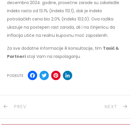
decembra 2024. godine, prosečne zarade su zabeležile
indeks rasta od 13.1% (indeks 113.1), dok je indeks
potrošačkih cena bio 2.0% (indeks 102.0). Ova razlika
ukazuje na postepen rast zarada, ali i na činjenicu da
inflacija utiče na realnu kupovnu moć zaposlenih.
Za sve dodatne informacije ili konsultacije, tim
Tasić &
Partneri
stoji Vam na raspolaganju.
Facebook
Twitter
Pinterest
LinkedIn
PODELITE
PREV
NEXT