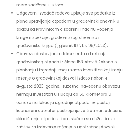
mere sadržane u istom.
Odgovorni izvođač radova upisuje sve podatke iz
plana upravljanja otpadom u građevinski dnevnik u
skladu sa Pravilnikom o sadržini i načinu vođenja
knjige inspekcije, građevinskog dnevnika i
građevinske knjige („ glasnik RS“, br. 96/2023).
Obavezu dostavljanja dokumenta o kretanju
građevinskog otpada iz člana 158. stav 5 Zakona o
planiranju i izgradnji, imaju samo investitori koji imaju
rešenje o građevinskoj dozvoli izdato nakon 4.
avgusta 2023. godine. Izuzetno, navedenu obavezu
nemaju investitori u slučaju da 50 kilometara u
odnosu na lokaciju izgradnje otpada ne postoji
licencirani operater postrojenja za tretman odnosno
skladištenje otpada u kom slučaju su dužni da, uz
zahtev za izdavanje rešenja o upotrebnoj dozvoli,