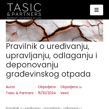
Pravilnik o uređivanju,
upravljanju, odlaganju i
deponovanju
građevinskog otpada
Autor
Objavljeno
Objavljeno u
Tasic & Partners
15/10/2024
Vesti
Pravilnik o uređivanju, upravljanju, odlaganju i