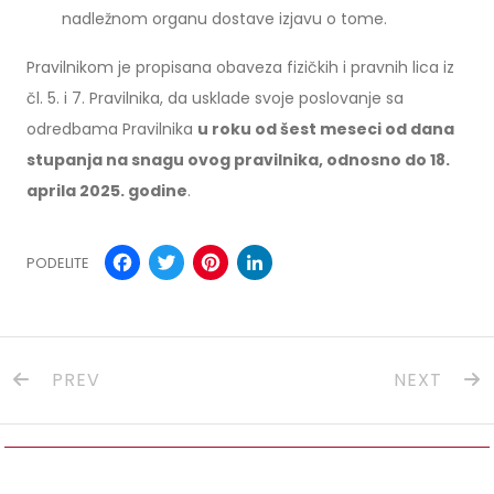
nadležnom organu dostave izjavu o tome.
Pravilnikom je propisana obaveza fizičkih i pravnih lica iz
čl. 5. i 7. Pravilnika, da usklade svoje poslovanje sa
odredbama Pravilnika
u roku od šest meseci od dana
stupanja na snagu ovog pravilnika, odnosno do 18.
aprila 2025. godine
.
Facebook
Twitter
Pinterest
LinkedIn
PODELITE
PREV
NEXT