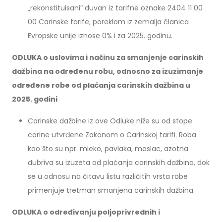
„rekonstituisani” duvan iz tarifne oznake 2404 11 00
00 Carinske tarife, poreklom iz zemalja članica
Evropske unije iznose 0% i za 2025. godinu.
ODLUKA o uslovima i načinu za smanjenje carinskih
dažbina na određenu robu, odnosno za izuzimanje
određene robe od plaćanja carinskih dažbina u
2025. godini
Carinske dažbine iz ove Odluke niže su od stope
carine utvrđene Zakonom o Carinskoj tarifi. Roba
kao što su npr. mleko, pavlaka, maslac, azotna
đubriva su izuzeta od plaćanja carinskih dažbina, dok
se u odnosu na čitavu listu različitih vrsta robe
primenjuje tretman smanjena carinskih dažbina.
ODLUKA o određivanju poljoprivrednih i