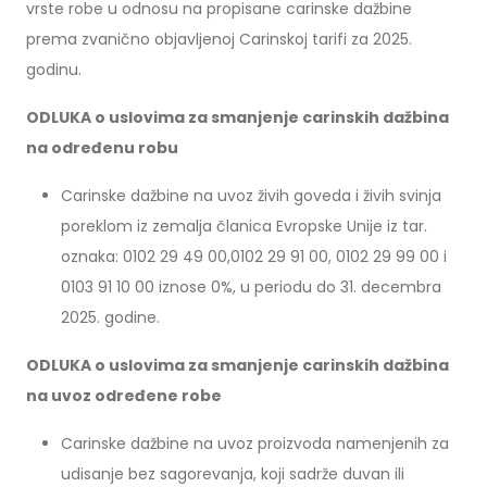
vrste robe u odnosu na propisane carinske dažbine
prema zvanično objavljenoj Carinskoj tarifi za 2025.
godinu.
ODLUKA o uslovima za smanjenje carinskih dažbina
na određenu robu
Carinske dažbine na uvoz živih goveda i živih svinja
poreklom iz zemalja članica Evropske Unije iz tar.
oznaka: 0102 29 49 00,0102 29 91 00, 0102 29 99 00 i
0103 91 10 00 iznose 0%, u periodu do 31. decembra
2025. godine.
ODLUKA o uslovima za smanjenje carinskih dažbina
na uvoz određene robe
Carinske dažbine na uvoz proizvoda namenjenih za
udisanje bez sagorevanja, koji sadrže duvan ili