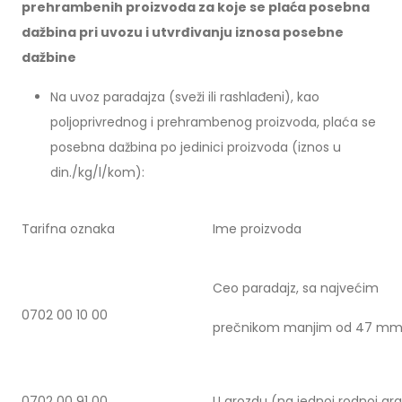
prehrambenih proizvoda za koje se plaća posebna
dažbina pri uvozu i utvrđivanju iznosa posebne
dažbine
Na uvoz paradajza (sveži ili rashlađeni), kao
poljoprivrednog i prehrambenog proizvoda, plaća se
posebna dažbina po jedinici proizvoda (iznos u
din./kg/l/kom):
Tarifna oznaka
Ime proizvoda
Ceo paradajz, sa najvećim
0702 00 10 00
prečnikom manjim od 47 m
0702 00 91 00
U grozdu (na jednoj rodnoj gra