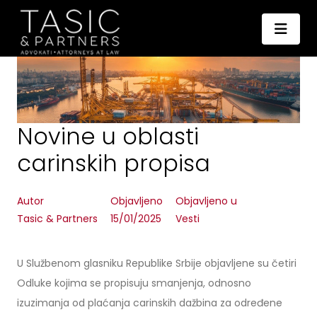
Novine u oblasti
carinskih propisa
Autor
Objavljeno
Objavljeno u
Tasic & Partners
15/01/2025
Vesti
U Službenom glasniku Republike Srbije objavljene su četiri
Odluke kojima se propisuju smanjenja, odnosno
izuzimanja od plaćanja carinskih dažbina za određene