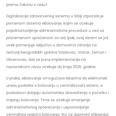
prema Zakonu o radu?
Digitalizacija zdravstvenog sistema u Srbiji otpočela je
primenom sistema eBolovanje, kojim se očekuje
pojednostavljenje administrativne procedure u vezi sa
privremenom sprečenosti za rad. Ipak, ovaj sistem se još
uvek primenjuje isključivo u domovima zdravlja na
teritoriji beogradskih opština Voždovac, Vračar, Zemun i
Obrenovac, dok se puna implementacija na
nacionalnom nivou očekuje do kraja 2025. godine.
U praksi, eBolovanje omogućava lekarima da elektronski
unesu podatke o bolovanju u centralizovani sistem, a
poslodavci dobijaju automatska obaveštenja o početku i
trajanju bolovanja. Time se očekuje smanjenje
administrativnog opterećenja i uspostavljanje
centralnog registra bolovanja, što će doprineti efikasnijoj