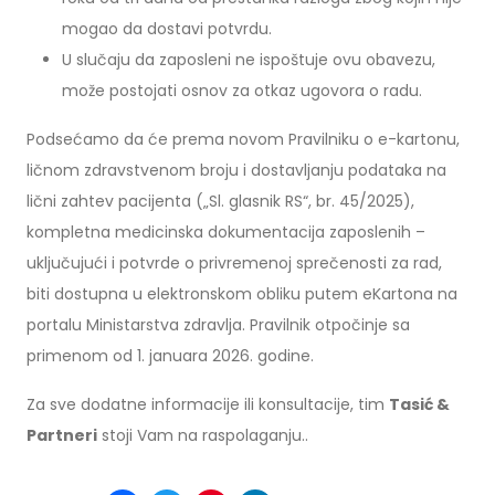
mogao da dostavi potvrdu.
U slučaju da zaposleni ne ispoštuje ovu obavezu,
može postojati osnov za otkaz ugovora o radu.
Podsećamo da će prema novom Pravilniku o e-kartonu,
ličnom zdravstvenom broju i dostavljanju podataka na
lični zahtev pacijenta („Sl. glasnik RS“, br. 45/2025),
kompletna medicinska dokumentacija zaposlenih –
uključujući i potvrde o privremenoj sprečenosti za rad,
biti dostupna u elektronskom obliku putem eKartona na
portalu Ministarstva zdravlja. Pravilnik otpočinje sa
primenom od 1. januara 2026. godine.
Za sve dodatne informacije ili konsultacije, tim
Tasić &
Partneri
stoji Vam na raspolaganju..