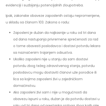
evidenciji i suzbijanju potencijalnih zloupotreba.
Ipak, zakonske obaveze zaposlenih ostaju nepromenjene,
u skladu sa članom 103. Zakona o radu:
Zaposleni je dužan da najkasnije u roku od tri dana
od dana nastupanja privremene sprečenosti za rad
o tome obavesti poslodavca i dostavi potvrdu lekara
sa naznačenim trajanjem odsustva.
Ukoliko zaposleni nije u stanju da sam dostavi
potvrdu zbog težeg zdravstvenog stanja, potvrdu
poslodavcu mogu dostaviti članovi uže porodice ili
lica sa kojima zaposleni živi u zajedničkom
domaćinstvu.
Ako zaposleni živi sam i nije u mogućnosti da
obavezu ispuni u roku, dužan je da potvrdu dostavi u
roku od tri dana od prestanka razloga zbog kojih nije