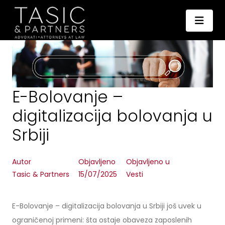
E-Bolovanje –
digitalizacija bolovanja u
Srbiji
Autor
Objavljeno
Objavljeno u
Tasic & Partners
15/07/2025
Vesti
E-Bolovanje – digitalizacija bolovanja u Srbiji još uvek u
ograničenoj primeni: šta ostaje obaveza zaposlenih