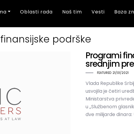
ma
Oblasti rada
Naš tim
Vesti
Baza z
finansijske podrške
Programi fin
srednjim pr
FEATURED
21/01/2021
Vlada Republike Srbij
usvojila je četiri u
Ministarstva privred
u „Službenom glasniku
dve milijarde dinara: