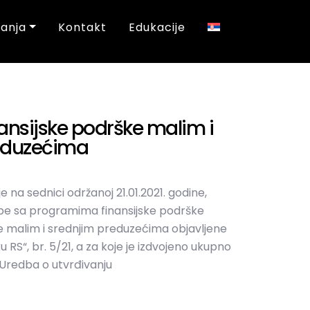
nanja
Kontakt
Edukacije
ansijske podrške malim i
eduzećima
e na sednici održanoj 21.01.2021. godine,
redbe sa programima finansijske podrške
e malim i srednjim preduzećima objavljene
 RS“, br. 5/21, a za koje je izdvojeno ukupno
 Uredba o utvrđivanju