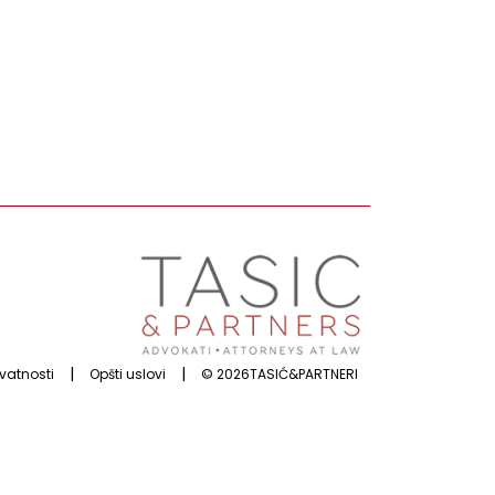
|
|
ivatnosti
Opšti uslovi
© 2026TASIĆ&PARTNERI