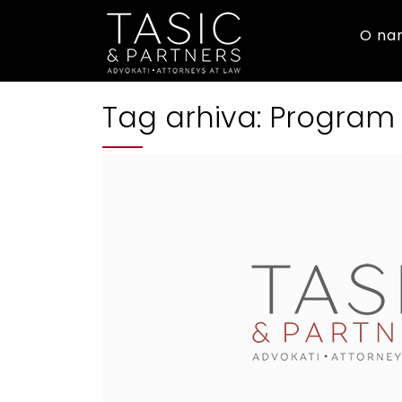
O na
Tag arhiva:
Program 