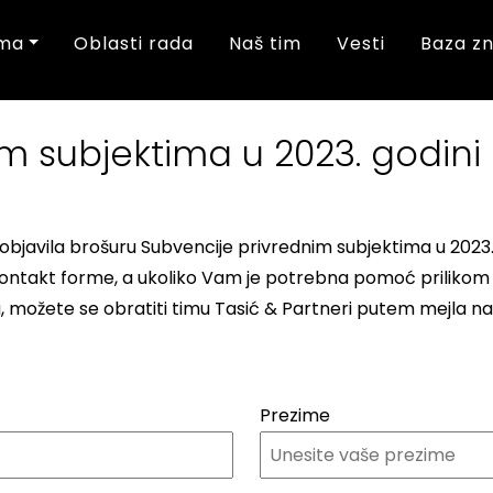
ma
Oblasti rada
Naš tim
Vesti
Baza z
 subjektima u 2023. godini u
bjavila brošuru Subvencije privrednim subjektima u 2023. go
takt forme, a ukoliko Vam je potrebna pomoć prilikom apli
ta, možete se obratiti timu Tasić & Partneri putem mejla na
Prezime