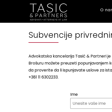
O na
Subvencije privrednim
Advokatska kancelarija Tasić & Partneri je o
Brošuru možete preuzeti popunjavanjem kon
da proverite da li ispunjavate uslove za is
+381 11 6302233.
Ime