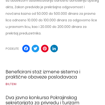
sa obavezom obaveštavanja odnosno donošenja opšteg
akta, Zakon predviđa je prekršajna odgovornost i
novčana kazna od 50.000 do 500.000 dinara za pravna
lica odnosno 10.000 do 100.000 dinara za odgovorno lice
u pravnom licu, kao i 20.000 do 200.000 dinara za
prekršaj preduzetnika.
Facebook
Twitter
Pinterest
LinkedIn
PODELITE
Beneficirani staž: izmene sistema i
praktične obaveze poslodavaca
BILTENI
Dva javna konkursa Pokrajinskog
sekretarijata za privredu i turizam