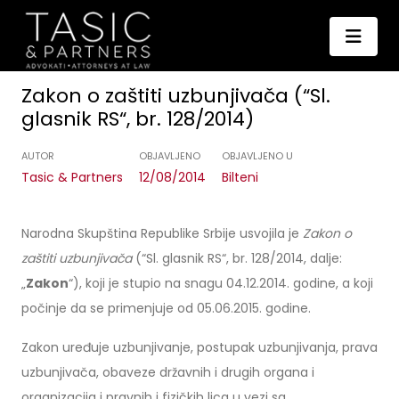
Zakon o zaštiti uzbunjivača (“Sl.
glasnik RS“, br. 128/2014)
AUTOR
OBJAVLJENO
OBJAVLJENO U
Tasic & Partners
12/08/2014
Bilteni
Narodna Skupština Republike Srbije usvojila je
Zakon o
zaštiti uzbunjivača
(“Sl. glasnik RS“, br. 128/2014, dalje:
„
Zakon
“), koji je stupio na snagu 04.12.2014. godine, a koji
počinje da se primenjuje od 05.06.2015. godine.
Zakon uređuje uzbunjivanje, postupak uzbunjivanja, prava
uzbunjivača, obaveze državnih i drugih organa i
organizacija i pravnih i fizičkih lica u vezi sa