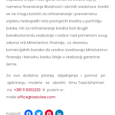
namena finansiranje likvidnosti i obrtnih sredstava. Krediti
se ne mogu koristiti za refinansiranje i prevremenu
otplatu nedospelih rata postojećih kredita u portfoliju
banke, niti za refinansiranje kredita kod drugih
banaka.Kontrolu realizacije i nadzor nad primenom ovog
zakona vrši Ministarstvo finansija , uz obavezu
komercijalnih banaka da uredno izveštavaju Ministarstvo
finansija i Narodnu banku Srbije o realizaciji garantne
šeme.
Za sva dodatna pitanja, objašnjenja i pomoć pri
apliciranju možete se obratiti timu Tasić&Partneri
na
+381 11 6302233
ili putem e-
maila
office@tasiclaw.com
Facebook
Twitter
Pinterest
LinkedIn
PODELITE