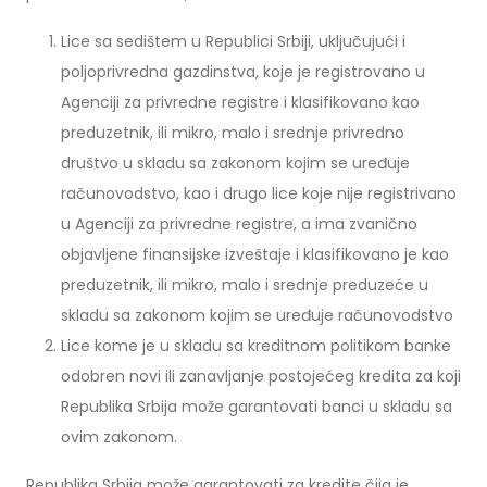
Lice sa sedištem u Republici Srbiji, uključujući i
poljoprivredna gazdinstva, koje je registrovano u
Agenciji za privredne registre i klasifikovano kao
preduzetnik, ili mikro, malo i srednje privredno
društvo u skladu sa zakonom kojim se uređuje
računovodstvo, kao i drugo lice koje nije registrivano
u Agenciji za privredne registre, a ima zvanično
objavljene finansijske izveštaje i klasifikovano je kao
preduzetnik, ili mikro, malo i srednje preduzeće u
skladu sa zakonom kojim se uređuje računovodstvo
Lice kome je u skladu sa kreditnom politikom banke
odobren novi ili zanavljanje postojećeg kredita za koji
Republika Srbija može garantovati banci u skladu sa
ovim zakonom.
Republika Srbija može garantovati za kredite čija je