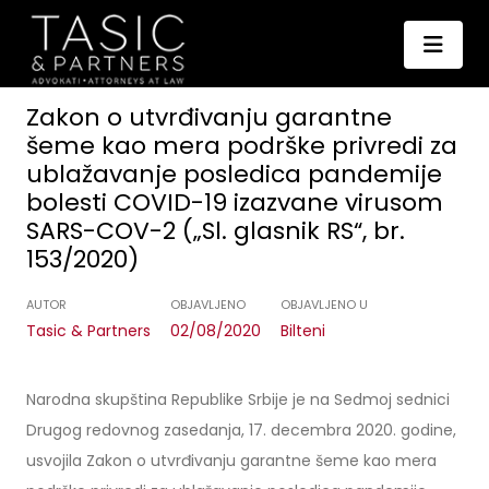
Zakon o utvrđivanju garantne
šeme kao mera podrške privredi za
ublažavanje posledica pandemije
bolesti COVID-19 izazvane virusom
SARS-COV-2 („Sl. glasnik RS“, br.
153/2020)
AUTOR
OBJAVLJENO
OBJAVLJENO U
Tasic & Partners
02/08/2020
Bilteni
Narodna skupština Republike Srbije je na Sedmoj sednici
Drugog redovnog zasedanja, 17. decembra 2020. godine,
usvojila Zakon o utvrđivanju garantne šeme kao mera