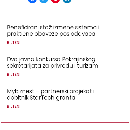
Beneficirani staž: izmene sistema i
praktične obaveze poslodavaca
BILTENI
Dva javna konkursa Pokrajinskog
sekretarijata za privredu i turizam
BILTENI
Mybiznest – partnerski projekat i
dobitnik StarTech granta
BILTENI