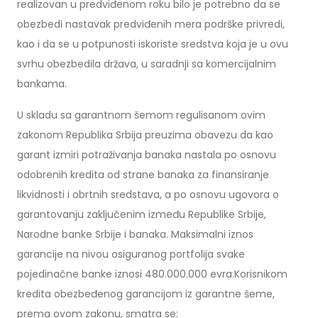
realizovan u predviđenom roku bilo je potrebno da se
obezbedi nastavak predviđenih mera podrške privredi,
kao i da se u potpunosti iskoriste sredstva koja je u ovu
svrhu obezbedila država, u saradnji sa komercijalnim
bankama.
U skladu sa garantnom šemom regulisanom ovim
zakonom Republika Srbija preuzima obavezu da kao
garant izmiri potraživanja banaka nastala po osnovu
odobrenih kredita od strane banaka za finansiranje
likvidnosti i obrtnih sredstava, a po osnovu ugovora o
garantovanju zaključenim između Republike Srbije,
Narodne banke Srbije i banaka. Maksimalni iznos
garancije na nivou osiguranog portfolija svake
pojedinačne banke iznosi 480.000.000 evra.Korisnikom
kredita obezbeđenog garancijom iz garantne šeme,
prema ovom zakonu, smatra se: