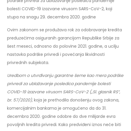
podrške privredi za ublažavanje posledica pandemije
bolesti COVID-19 izazvane virusom SARS-CoV-2, koji
stupa na snagu 29. decembra 2020. godine
Ovim zakonom se produžava rok za odobravanje kredita
preduzećima osiguranih garancijom Republike Srbije za
šest meseci, odnosno do polovine 2021. godine, a ucilju
nastavka podrške privredi i povećanja likvidnosti
privrednih subjekata.
Uredbom o utvrđivanju garantne šeme kao mera podrške
privredi za ublažavanje posledica pandemije bolesti
COVID-19 izazvane virusom SARS-CoV-2 („Sl. glasnik RS“,
br. 57/2020),
koja je prethodila donošenju ovog zakona,
komercijalnim bankama je omogućeno da do 31.
decembra 2020. godine odobre do dve milijarde evra
povoljnih kredita privredi. Kako predviđeni iznos neće biti