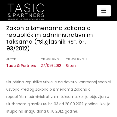
Zakon o izmenama zakona o
republičkim administrativnim
taksama (“Sl.glasnik RS”, br.
93/2012)
AUTOR
OBJAVLJENO
OBJAVLJENO U
Tasic & Partners
27/09/2012
Bilteni
Skupština Republike Srbije je na devetoj vanrednoj sednici
usvojila Predlog Zakona o izmenama Zakona o
republičkim administrativnim taksama, koji je objavljen u
Službenom glasniku RS br. 93 od 28.09.2012. godine i koji je
stupio na snagu dana 01.10.2012. godine.