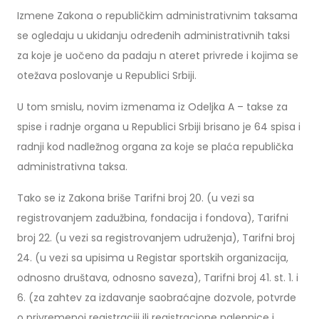
Izmene Zakona o republičkim administrativnim taksama
se ogledaju u ukidanju određenih administrativnih taksi
za koje je uočeno da padaju n ateret privrede i kojima se
otežava poslovanje u Republici Srbiji.
U tom smislu, novim izmenama iz Odeljka A – takse za
spise i radnje organa u Republici Srbiji brisano je 64 spisa i
radnji kod nadležnog organa za koje se plaća republička
administrativna taksa.
Tako se iz Zakona briše Tarifni broj 20. (u vezi sa
registrovanjem zadužbina, fondacija i fondova), Tarifni
broj 22. (u vezi sa registrovanjem udruženja), Tarifni broj
24. (u vezi sa upisima u Registar sportskih organizacija,
odnosno društava, odnosno saveza), Tarifni broj 41. st. 1. i
6. (za zahtev za izdavanje saobraćajne dozvole, potvrde
o privremenoj registraciji ili registracione nalepnice i