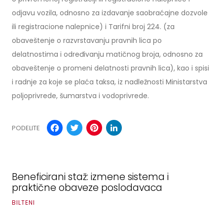
odjavu vozila, odnosno za izdavanje saobraćajne dozvole
ili registracione nalepnice) i Tarifni broj 224. (za
obaveštenje o razvrstavanju pravnih lica po
delatnostima i određivanju matičnog broja, odnosno za
obaveštenje o promeni delatnosti pravnih lica), kao i spisi
i radnje za koje se plaća taksa, iz nadležnosti Ministarstva
poljoprivrede, šumarstva i vodoprivrede.
Facebook
Twitter
Pinterest
LinkedIn
PODELITE
Beneficirani staž: izmene sistema i
praktične obaveze poslodavaca
BILTENI