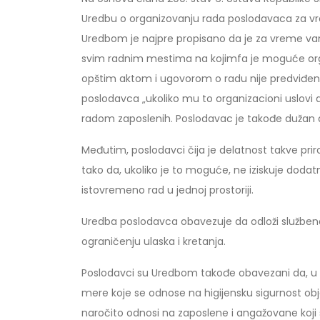
Uredbu o organizovanju rada poslodavaca za vrem
Uredbom je najpre propisano da je za vreme va
svim radnim mestima na kojimfa je moguće organ
opštim aktom i ugovorom o radu nije predviđen
poslodavca „ukoliko mu to organizacioni uslovi
radom zaposlenih. Poslodavac je takođe dužan da
Međutim, poslodavci čija je delatnost takve pri
tako da, ukoliko je to moguće, ne iziskuje doda
istovremeno rad u jednoj prostoriji.
Uredba poslodavca obavezuje da odloži služben
ograničenju ulaska i kretanja.
Poslodavci su Uredbom takođe obavezani da, u ci
mere koje se odnose na higijensku sigurnost objek
naročito odnosi na zaposlene i angažovane koji 