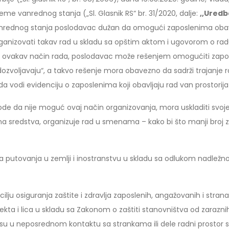
e vanrednog stanja („Sl. Glasnik RS“ br. 31/2020, dalje:
,,Uredb
nrednog stanja poslodavac dužan da omogući zaposlenima obavl
izovati takav rad u skladu sa opštim aktom i ugovorom o radu 
 ovakav način rada, poslodavac može rešenjem omogućiti zapos
 dozvoljavaju“, a takvo rešenje mora obavezno da sadrži trajanj
 vodi evidenciju o zaposlenima koji obavljaju rad van prostorij
rode da nije moguć ovaj način organizovanja, mora uskladiti svoj
tna sredstva, organizuje rad u smenama – kako bi što manji broj z
a putovanja u zemlji i inostranstvu u skladu sa odlukom nadle
lju osiguranja zaštite i zdravlja zaposlenih, angažovanih i str
ta i lica u skladu sa Zakonom o zaštiti stanovništva od zaraznih bo
su u neposrednom kontaktu sa strankama ili dele radni prostor sa