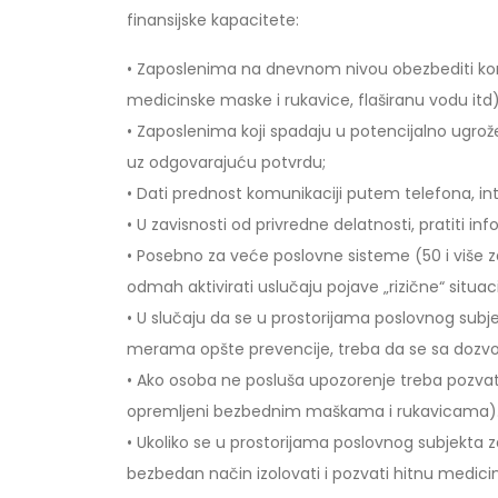
finansijske kapacitete:
• Zaposlenima na dnevnom nivou obezbediti koriš
medicinske maske i rukavice, flaširanu vodu itd)
• Zaposlenima koji spadaju u potencijalno ugro
uz odgovarajuću potvrdu;
• Dati prednost komunikaciji putem telefona, int
• U zavisnosti od privredne delatnosti, pratiti i
• Posebno za veće poslovne sisteme (50 i više z
odmah aktivirati uslučaju pojave „rizične“ situaci
• U slučaju da se u prostorijama poslovnog subj
merama opšte prevencije, treba da se sa dozvol
• Ako osoba ne posluša upozorenje treba pozvati
opremljeni bezbednim maškama i rukavicama)
• Ukoliko se u prostorijama poslovnog subjekta za
bezbedan način izolovati i pozvati hitnu medicin