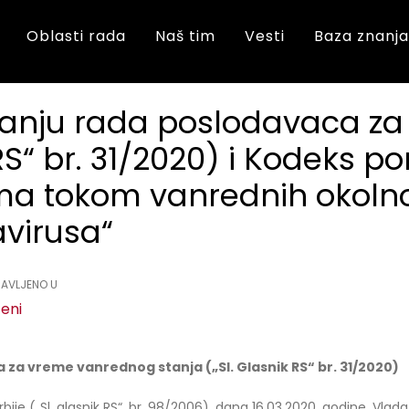
Oblasti rada
Naš tim
Vesti
Baza znanj
vanju rada poslodavaca z
 RS“ br. 31/2020) i Kodeks 
ma tokom vanrednih okolnos
virusa“
AVLJENO U
teni
 za vreme vanrednog stanja („Sl. Glasnik RS“ br. 31/2020)
ije („Sl. glasnik RS“, br. 98/2006), dana 16.03.2020. godine, Vlad