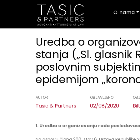
O nama
Uredba o organizo
stanja („Sl. glasnik
poslovnim subjekti
epidemijom „korona
AUTOR
OBJAVLJENO
OBJ
Tasic & Partners
02/08/2020
Bil
1. Uredba o organizovanju rada poslodavaca
Na osnovu člana 200. stav 6. Ustava Republike Srb