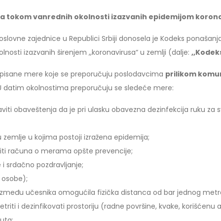
ma tokom vanrednih okolnosti izazvanih epidemijom koron
poslovne zajednice u Republici Srbiji donosela je Kodeks ponašan
osti izazvanih širenjem ,,koronavirusa“ u zemlji (dalje:
,,Kodek
opisane mere koje se preporučuju poslodavcima
prilikom komun
 U datim okolnostima preporučuju se sledeće mere:
viti obaveštenja da je pri ulasku obavezna dezinfekcija ruku za 
 zemlje u kojima postoji izražena epidemija;
iti računa o merama opšte prevencije;
 i srdačno pozdravljanje;
i osobe);
se između učesnika omogućila fizička distanca od bar jednog metr
riti i dezinfikovati prostoriju (radne površine, kvake, korišćenu a
uta;