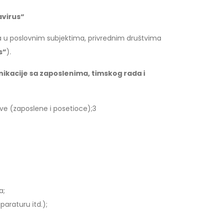
avirus“
ja u poslovnim subjektima, privrednim društvima
s“
).
ikacije sa zaposlenima, timskog rada i
sve (zaposlene i posetioce);3
a;
paraturu itd.);