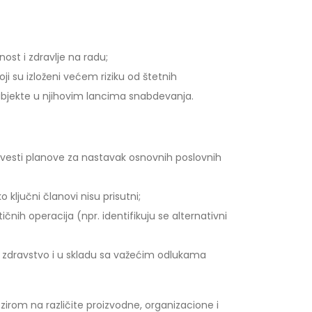
ost i zdravlje na radu;
i su izloženi većem riziku od štetnih
ubjekte u njihovim lancima snabdevanja.
rovesti planove za nastavak osnovnih poslovnih
ključni članovi nisu prisutni;
nih operacija (npr. identifikuju se alternativni
vno zdravstvo i u skladu sa važećim odlukama
rom na različite proizvodne, organizacione i