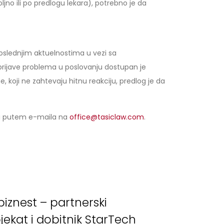
jno ili po predlogu lekara), potrebno je da
slednjim aktuelnostima u vezi sa
 prijave problema u poslovanju dostupan je
koji ne zahtevaju hitnu reakciju, predlog je da
eri putem e-maila na
office@tasiclaw.com
.
iznest – partnerski
jekat i dobitnik StarTech