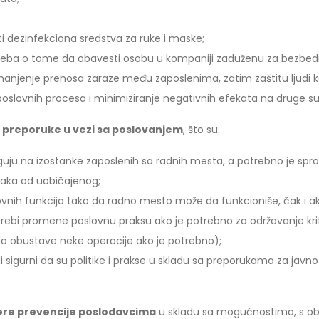
i dezinfekciona sredstva za ruke i maske;
 treba o tome da obavesti osobu u kompaniji zaduženu za bezbedn
anjenje prenosa zaraze među zaposlenima, zatim zaštitu ljudi koj
poslovnih procesa i minimiziranje negativnih efekata na druge s
 preporuke u vezi sa poslovanjem
, što su:
eaguju na izostanke zaposlenih sa radnih mesta, a potrebno je sp
naka od uobičajenog;
nih funkcija tako da radno mesto može da funkcioniše, čak i ako 
trebi promene poslovnu praksu ako je potrebno za održavanje kritič
eno obustave neke operacije ako je potrebno);
 bili sigurni da su politike i prakse u skladu sa preporukama za ja
re prevencije poslodavcima
u skladu sa mogućnostima, s obzi