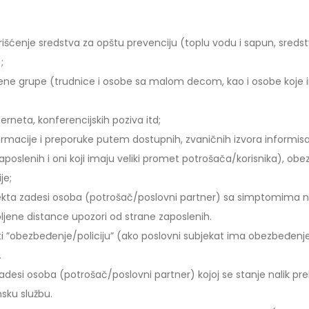
ćenje sredstva za opštu prevenciju (toplu vodu i sapun, sredstva
;
žene grupe (trudnice i osobe sa malom decom, kao i osobe koje 
erneta, konferencijskih poziva itd;
nformacije i preporuke putem dostupnih, zvaničnih izvora informisa
aposlenih i oni koji imaju veliki promet potrošača/korisnika), o
je;
ekta zadesi osoba (potrošač/poslovni partner) sa simptomima nali
jene distance upozori od strane zaposlenih.
 ”obezbeđenje/policiju” (ako poslovni subjekat ima obezbeđenje, a
.
desi osoba (potrošač/poslovni partner) kojoj se stanje nalik preh
sku službu.