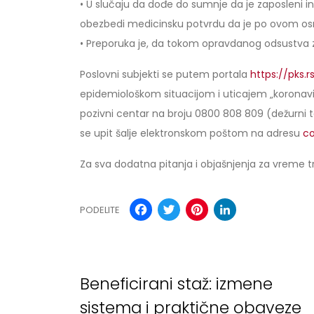
• U slučaju da dođe do sumnje da je zaposleni in
obezbedi medicinsku potvrdu da je po ovom o
• Preporuka je, da tokom opravdanog odsustva 
Poslovni subjekti se putem portala
https://pks.r
epidemiološkom situacijom i uticajem „koronavir
pozivni centar na broju 0800 808 809 (dežurni t
se upit šalje elektronskom poštom na adresu
co
Za sva dodatna pitanja i objašnjenja za vreme 
Facebook
Twitter
Pinterest
LinkedI
PODELITE
Beneficirani staž: izmene
sistema i praktične obaveze