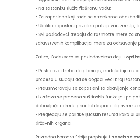
• Na sastanku služiti flaširanu vodu;
• Za zaposlene koji rade sa strankama obezbedit
• Ukoliko zaposleni privatno putuje van zemlje,
• Svi poslodavci trebaju da razmotre mere za sm
zdravstvenih komplikacija, mere za održavanje 
Zatim, Kodeksom se poslodavcima daju i
opšte
• Poslodavci treba da planiraju, nadgledaju i r
procesa u slučaju da se dogodi veci broj izosta
• Preusmeravaju se zaposleni za obavljanje osnov
• Izvršava se procena suštinskih funkcija i po po
dobavljači, odrede prioriteti kupaca ili privrem
• Pregledaju se politike ljudskih resursa kako bi
državnih organa.
Privredna komora Srbije propisuje i
posebne me