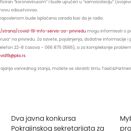
ficiran “koronavirusom” i bude upućen u “samoizolaciju” (svojevol
snovu odsustvovao.
zaposlenom bude isplaćena zarada kao da je radio.
s/strana/covid-19-info-servis-za- privredu
mogu informisati o po
usa“ na privredu. Za savete, pojašnjenja, dodatne informacije i
elefon 22-8 časova – 066 875 0566), a za kompleksnije probleme, 
vid19@pks.rs
.
trajanja vanrednog stanja, možete se obratiti timu Tasić&Partn
n
Dva javna konkursa
Myb
Pokrajinskog sekretarijata za
pro