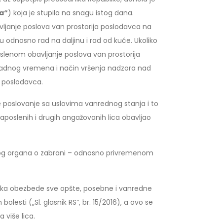
a“
) koja je stupila na snagu istog dana.
janje poslova van prostorija poslodavca na
odnosno rad na daljinu i rad od kuće. Ukoliko
lenom obavljanje poslova van prostorija
e radnog vremena i način vršenja nadzora nad
a poslodavca.
e poslovanje sa uslovima vanrednog stanja i to
aposlenih i drugih angažovanih lica obavljao
žnog organa o zabrani – odnosno privremenom
anaka obezbede sve opšte, posebne i vanredne
lesti („Sl. glasnik RS“, br. 15/2016), a ovo se
 više lica.