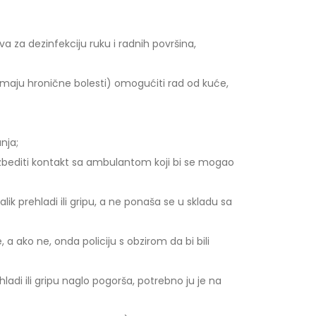
 za dezinfekciju ruku i radnih površina,
imaju hronične bolesti) omogućiti rad od kuće,
nja;
bezbediti kontakt sa ambulantom koji bi se mogao
k prehladi ili gripu, a ne ponaša se u skladu sa
 ako ne, onda policiju s obzirom da bi bili
ladi ili gripu naglo pogorša, potrebno ju je na