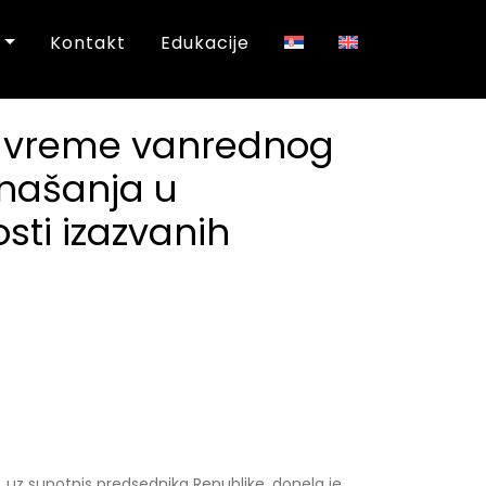
a
Kontakt
Edukacije
a vreme vanrednog
ponašanja u
ti izazvanih
a, uz supotpis predsednika Republike, donela je