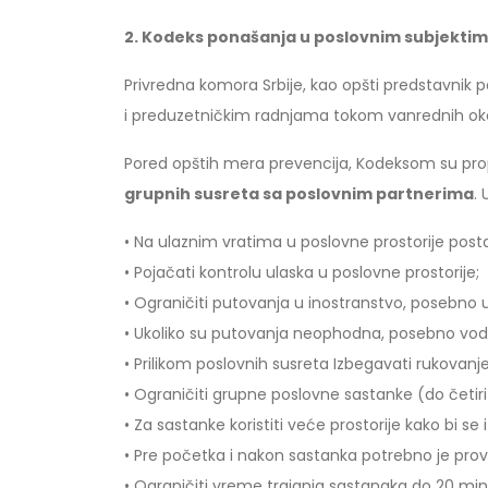
2. Kodeks ponašanja u poslovnim subjekti
Privredna komora Srbije, kao opšti predstavnik 
i preduzetničkim radnjama tokom vanrednih okoln
Pored opštih mera prevencija, Kodeksom su pr
grupnih susreta sa poslovnim partnerima
.
• Na ulaznim vratima u poslovne prostorije posta
• Pojačati kontrolu ulaska u poslovne prostorije;
• Ograničiti putovanja u inostranstvo, posebno u
• Ukoliko su putovanja neophodna, posebno vod
• Prilikom poslovnih susreta Izbegavati rukovanje
• Ograničiti grupne poslovne sastanke (do četir
• Za sastanke koristiti veće prostorije kako bi 
• Pre početka i nakon sastanka potrebno je provet
• Ograničiti vreme trajanja sastanaka do 20 min