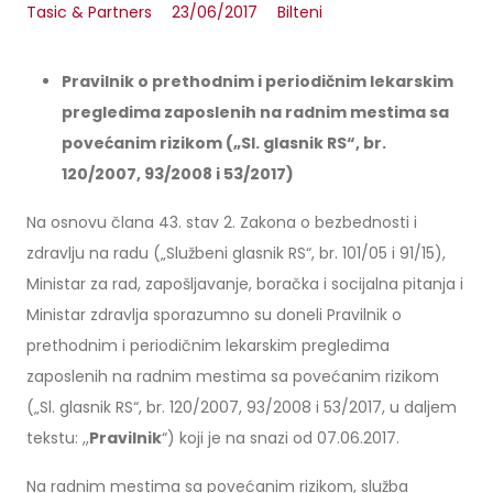
Tasic & Partners
23/06/2017
Bilteni
Pravilnik o prethodnim i periodičnim lekarskim
pregledima zaposlenih na radnim mestima sa
povećanim rizikom („Sl. glasnik RS“, br.
120/2007, 93/2008 i 53/2017)
Na osnovu člana 43. stav 2. Zakona o bezbednosti i
zdravlju na radu („Službeni glasnik RS“, br. 101/05 i 91/15),
Ministar za rad, zapošljavanje, boračka i socijalna pitanja i
Ministar zdravlja sporazumno su doneli Pravilnik o
prethodnim i periodičnim lekarskim pregledima
zaposlenih na radnim mestima sa povećanim rizikom
(„Sl. glasnik RS“, br. 120/2007, 93/2008 i 53/2017, u daljem
tekstu: ,,
Pravilnik
“) koji je na snazi od 07.06.2017.
Na radnim mestima sa povećanim rizikom, služba