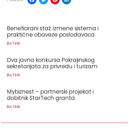
Beneficirani staž: izmene sistema i
praktične obaveze poslodavaca
BILTENI
Dva javna konkursa Pokrajinskog
sekretarijata za privredu i turizam
BILTENI
Mybiznest – partnerski projekat i
dobitnik StarTech granta
BILTENI