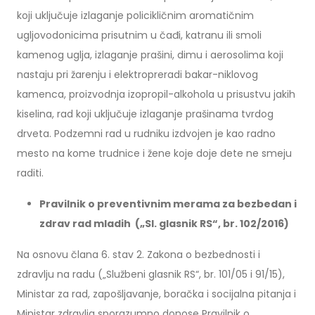
koji uključuje izlaganje policikličnim aromatičnim
ugljovodonicima prisutnim u čađi, katranu ili smoli
kamenog uglja, izlaganje prašini, dimu i aerosolima koji
nastaju pri žarenju i elektropreradi bakar-niklovog
kamenca, proizvodnja izopropil-alkohola u prisustvu jakih
kiselina, rad koji uključuje izlaganje prašinama tvrdog
drveta. Podzemni rad u rudniku izdvojen je kao radno
mesto na kome trudnice i žene koje doje dete ne smeju
raditi.
Pravilnik o preventivnim merama za bezbedan i
zdrav rad mladih („Sl. glasnik RS“, br. 102/2016)
Na osnovu člana 6. stav 2. Zakona o bezbednosti i
zdravlju na radu („Službeni glasnik RS“, br. 101/05 i 91/15),
Ministar za rad, zapošljavanje, boračka i socijalna pitanja i
Ministar zdravlja sporazumno donose Pravilnik o