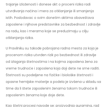
trajanje izloženosti i donese akt o proceni rizika radi
utvrđivanja načina i mera za otklanjanje ili smanjenja
istih. Poslodavac o svim donetim aktima obaveštava
zaposlene i njihove predstavnike za bezbednost i zdravlje
na radu, kao i merama koje se preduzimaju u cilju
otklanjanja rizika.
U Pravilniku su takođe pobrojana radna mesta za koja je
procenom rizika utvrđen rizik po bezbednost ili zdravlje
od izlaganja štetnostima i na kojima zaposlena žena za
vreme trudnoće i zaposlena koja doji dete ne sme raditi.
Štetnosti su podeljene na fizičke i biološke štetnosti i
opasne hemijske materije a podela je izvšena u skladu sa
time da li štete zaposlenim ženama tokom trudnoće ili
zaposlenim ženama koje doje dete.
Kao štetni procesi navode se: proizvodnja auramina, rad