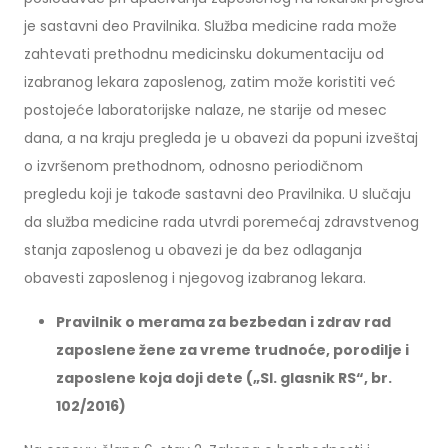
je sastavni deo Pravilnika. Služba medicine rada može
zahtevati prethodnu medicinsku dokumentaciju od
izabranog lekara zaposlenog, zatim može koristiti već
postojeće laboratorijske nalaze, ne starije od mesec
dana, a na kraju pregleda je u obavezi da popuni izveštaj
o izvršenom prethodnom, odnosno periodičnom
pregledu koji je takođe sastavni deo Pravilnika. U slučaju
da služba medicine rada utvrdi poremećaj zdravstvenog
stanja zaposlenog u obavezi je da bez odlaganja
obavesti zaposlenog i njegovog izabranog lekara.
Pravilnik o merama za bezbedan i zdrav rad
zaposlene žene za vreme trudnoće, porodilje i
zaposlene koja doji dete („Sl. glasnik RS“, br.
102/2016)