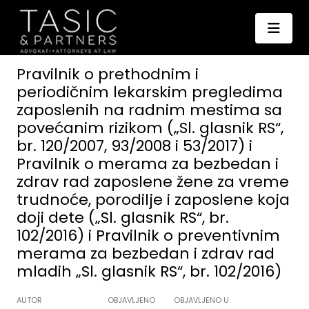
Pravilnik o prethodnim i
periodičnim lekarskim pregledima
zaposlenih na radnim mestima sa
povećanim rizikom („Sl. glasnik RS“,
br. 120/2007, 93/2008 i 53/2017) i
Pravilnik o merama za bezbedan i
zdrav rad zaposlene žene za vreme
trudnoće, porodilje i zaposlene koja
doji dete („Sl. glasnik RS“, br.
102/2016) i Pravilnik o preventivnim
merama za bezbedan i zdrav rad
mladih „Sl. glasnik RS“, br. 102/2016)
AUTOR
OBJAVLJENO
OBJAVLJENO U