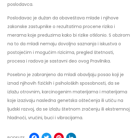
poslodavca.
Poslodavac je dužan da obaveštava mlade i njihove
zakonske zastupnike o rezultatima procene rizika i
merama koje preduzima kako bi rizike otklonio. S obzirom
na to da mladi nemaju dovoljno saznanja i iskustva o
postojećim i mogućim rizicima, pregled štetnosti,
procesa i radova je sastavni deo ovog Pravilnika.
Posebno je zabranjeno da mladi obavljaju posao koji je
iznad njihovih fizićkih i psiholoških sposobnosti, da se
izlažu otrovnim, karcinogenim materijama i materijama
koje izazivaju nasledna genetska oštećenja ili utiču na
ljudski razvoj, da se izlažu štetnom zračenju ili ekstremnoj
hladnoći, vrućini, buci i vibracijama.
Facebook
Twitter
Pinterest
LinkedIn
PODELITE