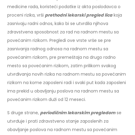
medicine rada, koristeći podatke iz akta poslodavca o
proceni rizika, vrši
prethodni lekarski pregled lica
koja
zasnivaju radni odnos, kako bi se utvrdila njihova
zdravstvena sposobnost za rad na radnom mestu sa
povećanim rizikom. Pregledi ove vrste vrše se pre
zasnivanja radnog odnosa na radnom mestu sa
povećanim rizikom, pre premeštaja na drugo radno
mesto sa povećanim rizikom, zatim prilikom svakog
utvrđivanja novih rizika na radnom mestu sa povećanim
rizikom na kome zaposleni radi i svaki put kada zaposleni
ima prekid u obavljanju poslova na radnom mestu sa
povećanim rizikom duži od 12 meseci.
S druge strane,
periodičnim lekarskim pregledom
se
utvrđuje i prati zdravstveno stanje zaposlenih za
obavljanje poslova na radnom mestu sa povećanim