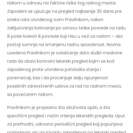
rizikom u odnosu na faktore rizika tog radnog mesta.
Zaposleni se upućuje na pregled najkasnije 30 dana pre
isteka roka utvrđenog ovim Pravilnikom, nakon
zaključivanja bolovanja po osnovu teške povrede na radu
ili posle bolesti ili povrede koji nisu u vezi sa radom – ako
postoji sumnja na smanjenu radnu sposobnost. Novina
uvedena Pravilnikom je ovlašćenje dato službi medicine
rada da obavi kontrolni lekarski pregled kojim se kod
zaposlenog prate utvrđena patološka stanja i
poremećaji, kao i da procenjuje dalju ispunjenost
posebnih zdravstvenih uslova za rad na radnom mestu
sa povećanim rizikom.
Pravilnikom je propisano šta obuhvata opšti, a šta
specifični pregled i način vršenja lekarskih pregleda. Uput
za prethodni, odnosno periodični pregled koji popunjava
poslodavac pri upućivanju zaposlenog na lekarski pregled