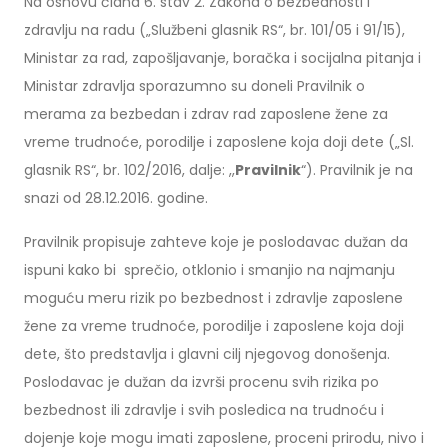
Na osnovu člana 6. stav 2. Zakona o bezbednosti i
zdravlju na radu („Službeni glasnik RS“, br. 101/05 i 91/15),
Ministar za rad, zapošljavanje, boračka i socijalna pitanja i
Ministar zdravlja sporazumno su doneli Pravilnik o
merama za bezbedan i zdrav rad zaposlene žene za
vreme trudnoće, porodilje i zaposlene koja doji dete („Sl.
glasnik RS“, br. 102/2016, dalje: ,,
Pravilnik
“). Pravilnik je na
snazi od 28.12.2016. godine.
Pravilnik propisuje zahteve koje je poslodavac dužan da
ispuni kako bi sprečio, otklonio i smanjio na najmanju
moguću meru rizik po bezbednost i zdravlje zaposlene
žene za vreme trudnoće, porodilje i zaposlene koja doji
dete, što predstavlja i glavni cilj njegovog donošenja.
Poslodavac je dužan da izvrši procenu svih rizika po
bezbednost ili zdravlje i svih posledica na trudnoću i
dojenje koje mogu imati zaposlene, proceni prirodu, nivo i