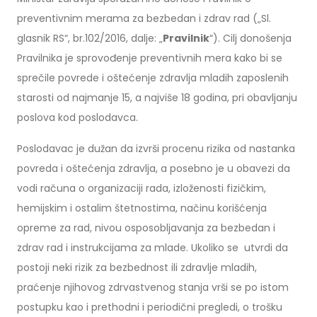
preventivnim merama za bezbedan i zdrav rad („Sl.
glasnik RS“, br.102/2016, dalje: „
Pravilnik
“). Cilj donošenja
Pravilnika je sprovođenje preventivnih mera kako bi se
sprečile povrede i oštećenje zdravlja mladih zaposlenih
starosti od najmanje 15, a najviše 18 godina, pri obavljanju
poslova kod poslodavca.
Poslodavac je dužan da izvrši procenu rizika od nastanka
povreda i oštećenja zdravlja, a posebno je u obavezi da
vodi računa o organizaciji rada, izloženosti fizičkim,
hemijskim i ostalim štetnostima, načinu korišćenja
opreme za rad, nivou osposobljavanja za bezbedan i
zdrav rad i instrukcijama za mlade. Ukoliko se utvrdi da
postoji neki rizik za bezbednost ili zdravlje mladih,
praćenje njihovog zdrvastvenog stanja vrši se po istom
postupku kao i prethodni i periodični pregledi, o trošku